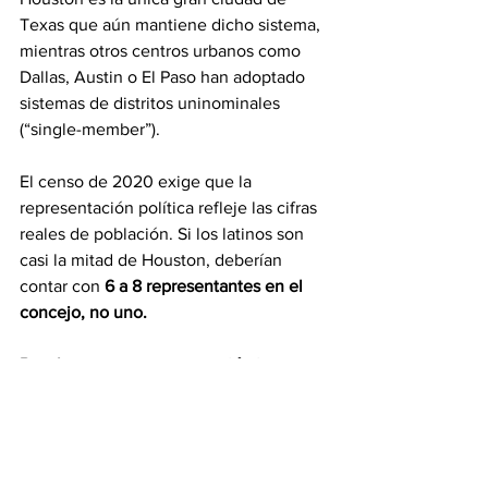
Texas que aún mantiene dicho sistema, 
mientras otros centros urbanos como 
Dallas, Austin o El Paso han adoptado 
sistemas de distritos uninominales 
(“single-member”).
El censo de 2020 exige que la 
representación política refleje las cifras 
reales de población. Si los latinos son 
casi la mitad de Houston, deberían 
contar con
 6 a 8 representantes en el 
concejo, no uno.
Para lograr una representación justa, 
LULAC promueve al menos tres 
estrategias:
 Educación cívica enfocada 
en jóvenes latinos, movilización 
comunitaria para que la participación se 