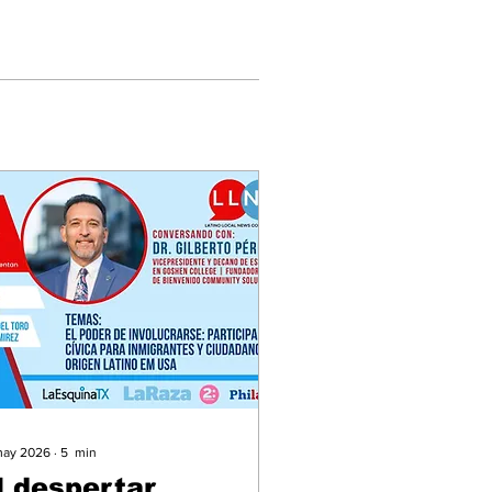
may 2026
∙
5
min
l despertar