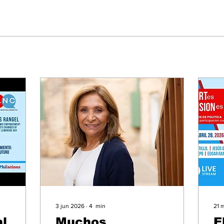
3 jun 2026
∙
4
min
21 
al
Muchos
E