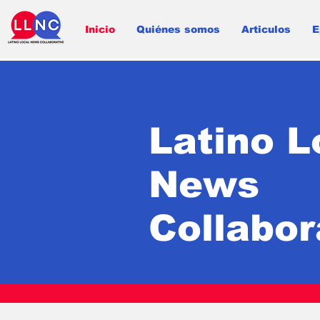
Inicio
Quiénes somos
Articulos
E
Latino L
News
Collabor