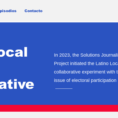
pisodios
Contacto
ocal
In 2023, the Solutions Journa
Project initiated the Latino Lo
collaborative experiment with 
ative
issue of electoral participati