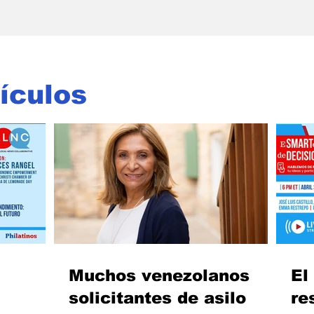
ículos
Muchos venezolanos
El
solicitantes de asilo
re